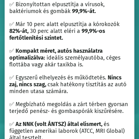
✅ Bizonyítottan elpusztítja a vírusok,
baktériumok és gombák
99,9%-át.
✅ Már 10 perc alatt elpusztítja a kórokozók
82%-át,
30 perc alatt eléri a
99,9%-os
fertőtlenítési szintet.
✅
Kompakt méret, autós használatra
optimalizálva:
ideális személyautóba, céges
flottába vagy akár taxikba is.
✅ Egyszerű elhelyezés és működtetés.
Nincs
zaj, nincs szag,
csak hatékony tisztítás az autó
minden utasa számára.
✅ Megbízható megoldás a zárt térben gyorsan
terjedő penész- és gombaspórák kiszűrésére.
✅
Az NNK (volt ÁNTSZ) által elismert,
és
független amerikai laborok (ATCC, MRI Global)
által tesztelt.