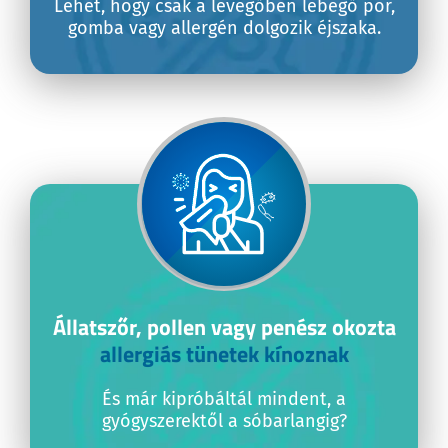
Lehet, hogy csak a levegőben lebegő por,
gomba vagy allergén dolgozik éjszaka.
Állatszőr, pollen vagy penész okozta
allergiás tünetek kínoznak
És már kipróbáltál mindent, a
gyógyszerektől a sóbarlangig?