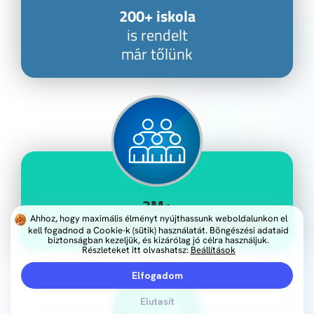
200+ iskola
is
rendelt
már tőlünk
3M+
Ahhoz, hogy maximális élményt nyújthassunk weboldalunkon el
felhasználója van a termékeknek
kell fogadnod a Cookie-k (sütik) használatát. Böngészési adataid
biztonságban kezeljük, és kizárólag jó célra használjuk.
Részleteket itt olvashatsz:
Beállítások
Elfogadom
Elutasít