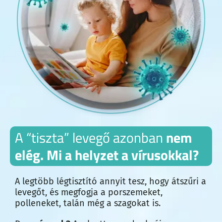
A “tiszta” levegő azonban
nem
elég. Mi a helyzet a vírusokkal?
A legtöbb légtisztító annyit tesz, hogy átszűri a
levegőt, és megfogja a porszemeket,
polleneket, talán még a szagokat is.