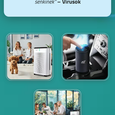
senkinek”
–
Vírusok