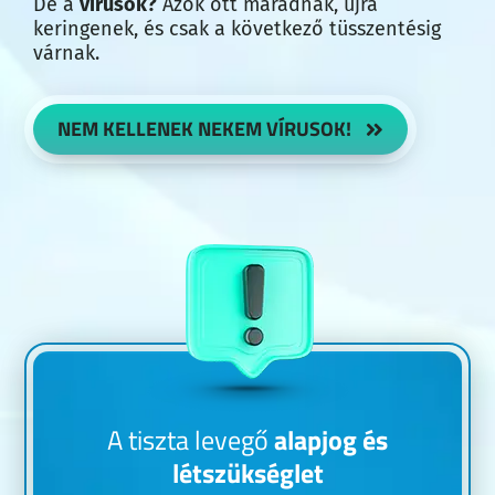
De a
vírusok?
Azok ott maradnak, újra
keringenek, és csak a következő tüsszentésig
várnak.
NEM KELLENEK NEKEM VÍRUSOK!
A tiszta levegő
alapjog és
létszükséglet