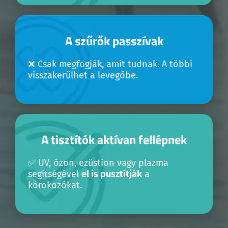
A szűrők passzívak
❌ Csak megfogják, amit tudnak. A többi
visszakerülhet a levegőbe.
A tisztítók aktívan fellépnek
✅ UV, ózon, ezüstion vagy plazma
segítségével
el is pusztítják
a
kórokozókat.