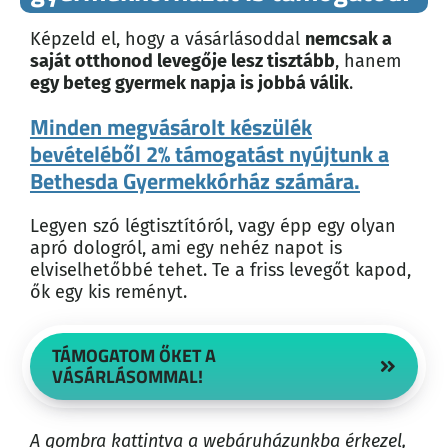
Képzeld el, hogy a vásárlásoddal
nemcsak a
saját otthonod levegője lesz tisztább
, hanem
egy beteg gyermek napja is jobbá válik
.
Minden megvásárolt készülék
bevételéből 2% támogatást nyújtunk a
Bethesda Gyermekkórház számára.
Legyen szó légtisztítóról, vagy épp egy olyan
apró dologról, ami egy nehéz napot is
elviselhetőbbé tehet. Te a friss levegőt kapod,
ők egy kis reményt.
TÁMOGATOM ŐKET A
VÁSÁRLÁSOMMAL!
A gombra kattintva a webáruházunkba érkezel,