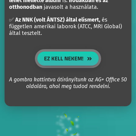
lehet mellette aludni
is.
Irodákban és az
otthonodban
javasolt a használata.
✅
Az NNK (volt ÁNTSZ) által elismert,
és
független amerikai laborok (ATCC, MRI Global)
által tesztelt.
EZ KELL NEKEM!
A gombra kattintva átirányítunk az AG+ Office 50
oldalára, ahol meg tudod rendelni.