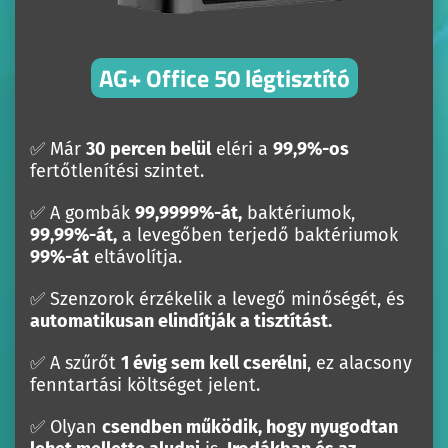
AG+ Office 50 légtisztító
✅ Már
30 percen belül
eléri a
99,9%-os
fertőtlenítési szintet.
✅ A gombák
99,9999%-át,
baktériumok,
99,99%-át,
a levegőben terjedő baktériumok
99%-át
eltávolítja.
✅ Szenzorok érzékelik a levegő minőségét, és
automatikusan elindítják a tisztítást.
✅ A szűrőt
1 évig sem kell cserélni
, ez alacsony
fenntartási költséget jelent.
✅ Olyan
csendben működik, hogy nyugodtan