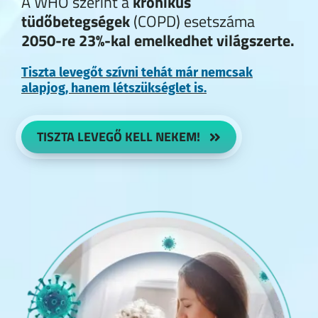
A WHO szerint a
krónikus
tüdőbetegségek
(COPD) esetszáma
2050-re 23%-kal emelkedhet világszerte.
Tiszta levegőt szívni tehát már nemcsak
alapjog, hanem létszükséglet is.
TISZTA LEVEGŐ KELL NEKEM!