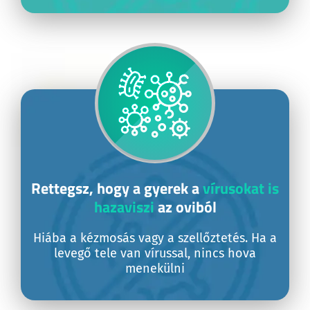
Rettegsz, hogy a gyerek a
vírusokat is
hazaviszi
az oviból
Hiába a kézmosás vagy a szellőztetés. Ha a
levegő tele van vírussal, nincs hova
menekülni