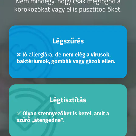
Nem mindegy, hogy csak megfogod a
kórokozókat vagy el is pusztítod őket.
Légszűrés
❌ Jó allergiára, de
nem elég a vírusok,
baktériumok, gombák vagy gázok ellen.
Légtisztítás
✅ Olyan szennyezőket is kezel, amit a
szűrő „átengedne”.