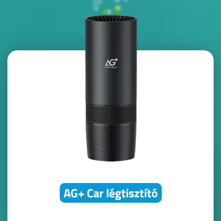
AG+ Car légtisztító