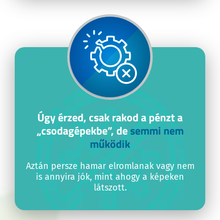
Úgy érzed, csak rakod a pénzt a
„csodagépekbe”, de
semmi nem
működik
Aztán persze hamar elromlanak vagy nem
is annyira jók, mint ahogy a képeken
látszott.