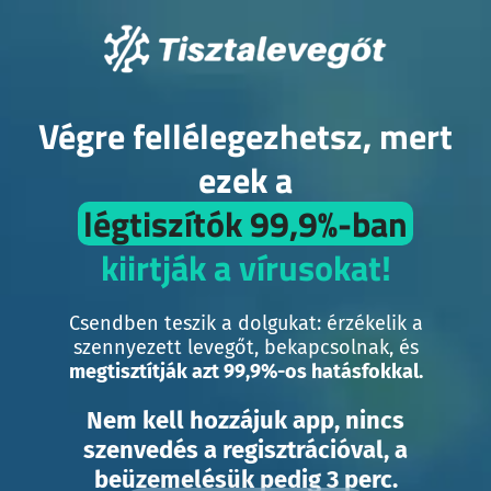
Skip
to
content
Végre fellélegezhetsz, mert
ezek a
légtiszítók 99,9%-ban
kiirtják a vírusokat!
Csendben teszik a dolgukat: érzékelik a
szennyezett levegőt, bekapcsolnak, és
megtisztítják azt 99,9%-os hatásfokkal.
Nem kell hozzájuk app, nincs
szenvedés a regisztrációval,
a
beüzemelésük
pedig
3 perc.